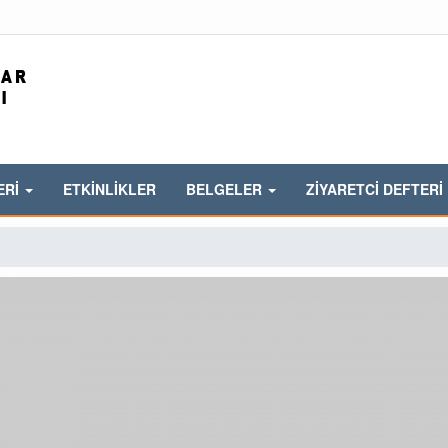
ERİ
ETKİNLİKLER
BELGELER
ZİYARETCİ DEFTERİ
katine Önemli Duyuru