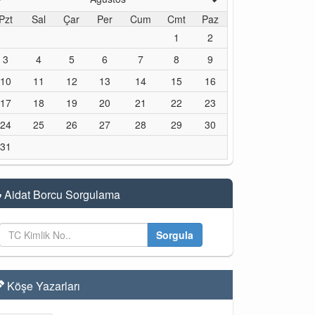
Pzt
Sal
Çar
Per
Cum
Cmt
Paz
1
2
3
4
5
6
7
8
9
10
11
12
13
14
15
16
17
18
19
20
21
22
23
24
25
26
27
28
29
30
31
Aidat Borcu Sorgulama
Sorgula
Köşe Yazarları