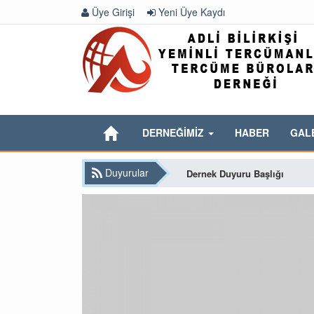
Üye Girişi
Yeni Üye Kaydı
DERNEĞİMİZ
HABER
GAL
Duyurular
Dernek Duyuru Başlığı
Önemli Dernek Duyurusu
Tüm Dernek Üyelerimizin Dik