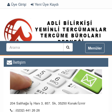
Üye Girişi
Yeni Üye Kaydı
Toggle
Menüler
navigation
İletişim
204 Salihağa İş Hanı 3, 857. Sk, 35250 Konak/İzmir
: (0232) 441 26 26